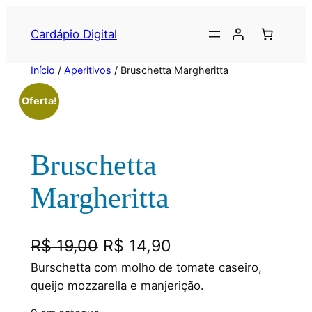
Cardápio Digital
Início
/
Aperitivos
/ Bruschetta Margheritta
Oferta!
Bruschetta
Margheritta
R$
19,00
R$
14,90
Burschetta com molho de tomate caseiro,
queijo mozzarella e manjerição.