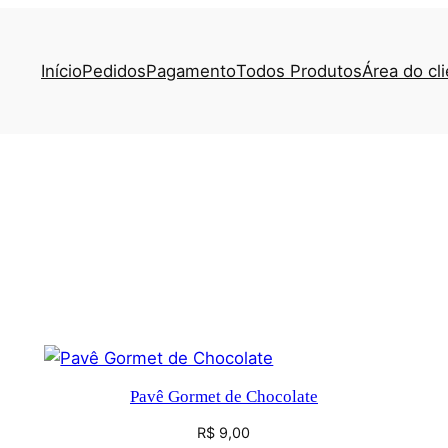
Início
Pedidos
Pagamento
Todos Produtos
Área do cl
ado
Pavê Gormet de Chocolate
R$
9,00