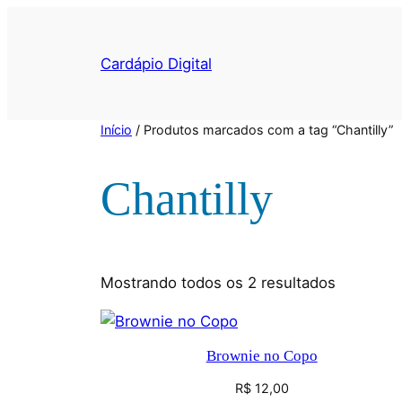
Pular
para
Cardápio Digital
o
conteúdo
Início
/ Produtos marcados com a tag “Chantilly”
Chantilly
Classific
Mostrando todos os 2 resultados
por
mais
recente
Brownie no Copo
R$
12,00